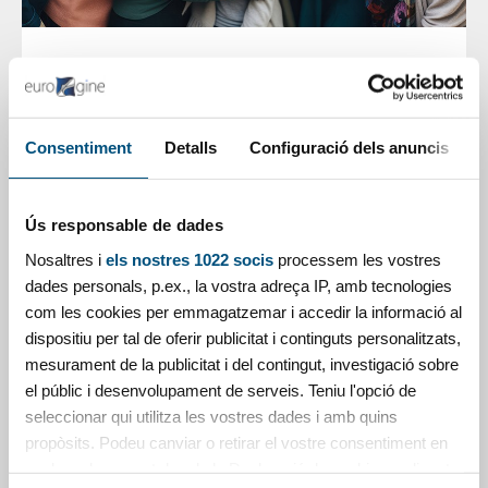
Missió
EUROGINE és una empresa espanyola
amb més de 30 anys en el sector
Consentiment
Detalls
Configuració dels anuncis
sanitari, dedicada a la investigació,
desenvolupament, fabricació i distribució
Ús responsable de dades
de dispositius intrauterins amb coure
Nosaltres i
els nostres 1022 socis
processem les vostres
per a l'anticoncepció, tant per al mercat
dades personals, p.ex., la vostra adreça IP, amb tecnologies
nacional com per a l' internacional.
com les cookies per emmagatzemar i accedir la informació al
dispositiu per tal de oferir publicitat i continguts personalitzats,
EUROGINE fabrica i subministra els seus DIUs
mesurament de la publicitat i del contingut, investigació sobre
amb coure no només amb la convicció de satisfer
el públic i desenvolupament de serveis. Teniu l'opció de
les exigències dels professionals sanitaris que
seleccionar qui utilitza les vostres dades i amb quins
avui coneixen els dispositius EUROGINE i que els
propòsits. Podeu canviar o retirar el vostre consentiment en
prescriuen amb total satisfacció, sinó també per
qualsevol moment des de la Declaració de cookies o clicant
posar a disposició una àmplia gamma de DIUs de