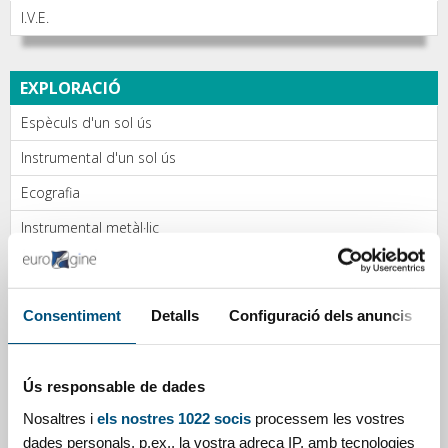
I.V.E.
EXPLORACIÓ
Espèculs d'un sol ús
Instrumental d'un sol ús
Ecografia
Instrumental metàl·lic
DIAGNÒSTIC
Consentiment
Detalls
Configuració dels anuncis
Presa de mostres endometrials
Citologia
Ús responsable de dades
Nosaltres i
els nostres 1022 socis
processem les vostres
PROTECCIÓ I HIGIENE
dades personals, p.ex., la vostra adreça IP, amb tecnologies