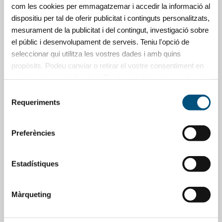
sanitaris.
com les cookies per emmagatzemar i accedir la informació al
Premi "Acceptar" per continuar o
dispositiu per tal de oferir publicitat i continguts personalitzats,
"Cancel·lar" per visitar la resta del
mesurament de la publicitat i del contingut, investigació sobre
contingut.
el públic i desenvolupament de serveis. Teniu l'opció de
seleccionar qui utilitza les vostres dades i amb quins
propòsits. Podeu canviar o retirar el vostre consentiment en
Acceptar
qualsevol moment des de la Declaració de cookies o clicant
al Privacy trigger.
Selecció
Cancel·lar
Requeriments
de
Si hi doneu el vostre consentiment, també voldrem:
consentiment
Compilar informació sobre la vostra ubicació geogràfica,
Preferències
la qual pot presentar un marge d'error de diversos
metres
Identificar el vostre dispositiu explorant-lo a la recerca de
Estadístiques
característiques específiques (empremtes digitals)
Segueix-nos
Obtingueu més informació de com es processen les vostres
Màrqueting
dades personals i definiu-ne les preferències a la
secció de detalls
. Podeu canviar o retirar el consentiment de