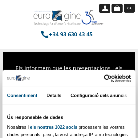
+34 93 630 43 45
Els informem que les presentacions i els
preus podrien estar subjectes a
variacions.
Us demanem disculpes per les
Consentiment
Detalls
Configuració dels anuncis
molèsties que això pogués causar-vos.
Atentament,
Eurogine
Ús responsable de dades
Aquesta informació es dirigeix
Nosaltres i
els nostres 1022 socis
processem les vostres
exclusivament als professionals
dades personals, p.ex., la vostra adreça IP, amb tecnologies